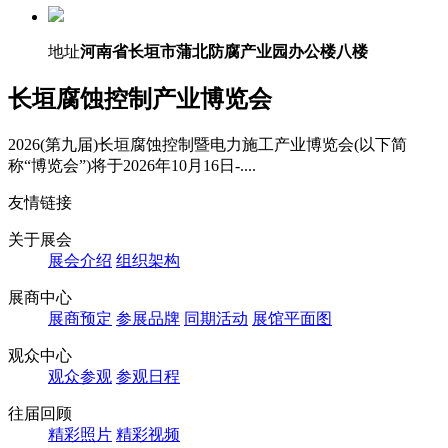
地址
河南省长垣市蒲北防腐产业园办公楼八楼
长垣腐蚀控制产业博览会
2026(第九届)长垣腐蚀控制暨电力施工产业博览会(以下简
称“博览会”)将于2026年10月16日-....
友情链接
关于展会
展会介绍
组织架构
展商中心
展商预定
参展品牌
同期活动
展馆平面图
观众中心
观众参观
参观日程
往届回顾
精彩照片
精彩视频