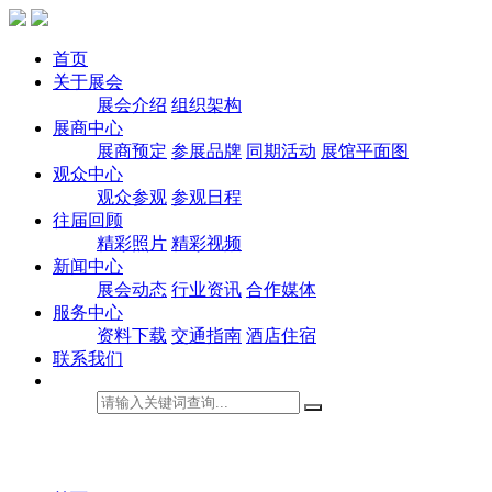
首页
关于展会
展会介绍
组织架构
展商中心
展商预定
参展品牌
同期活动
展馆平面图
观众中心
观众参观
参观日程
往届回顾
精彩照片
精彩视频
新闻中心
展会动态
行业资讯
合作媒体
服务中心
资料下载
交通指南
酒店住宿
联系我们