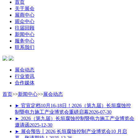
首页
关于展会
展商中心
观众中心
往届回顾
新闻中心
服务中心
联系我们
展会动态
行业资讯
合作媒体
首页
>>
新闻中心
>>
展会动态
►
官宣定档10月16-18日！2026（第九届）长垣腐蚀控
制暨电力施工产业博览会重磅启幕
2026-07-30
►
2026（第九届）长垣腐蚀控制暨电力施工产业博览会
邀请函
2025-12-30
►
展会预告丨2026 长垣腐蚀控制产业博览会10 月启
幕，敬请期待！
2025-12-26