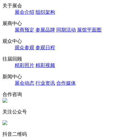
关于展会
展会介绍
组织架构
展商中心
展商预定
参展品牌
同期活动
展馆平面图
观众中心
观众参观
参观日程
往届回顾
精彩照片
精彩视频
新闻中心
展会动态
行业资讯
合作媒体
合作咨询
关注公众号
抖音二维码