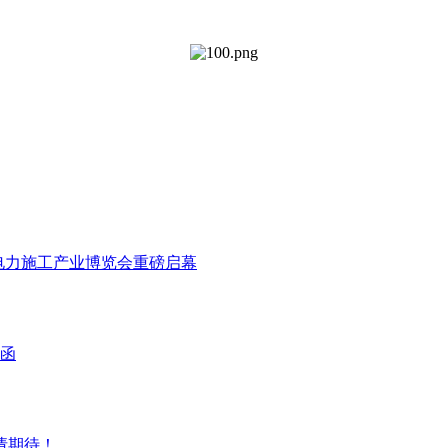
制暨电力施工产业博览会重磅启幕
请函
敬请期待！