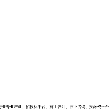
行业专业培训、招投标平台、施工设计、行业咨询、投融资平台